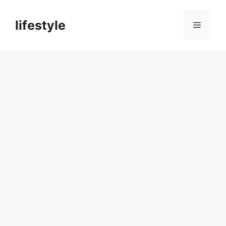
컨
텐
lifestyle
메
츠
로
뉴
건
너
뛰
기