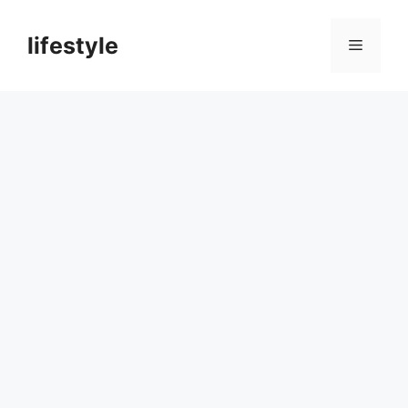
컨
텐
lifestyle
메
츠
로
뉴
건
너
뛰
기