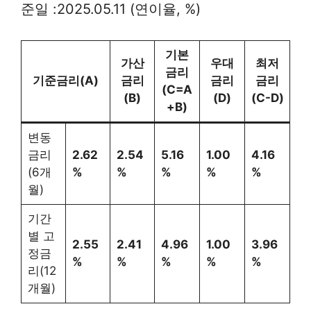
준일 :2025.05.11 (연이율, %)
기본
가산
우대
최저
금리
기준금리(A)
금리
금리
금리
(C=A
(B)
(D)
(C-D)
+B)
변동
금리
2.62
2.54
5.16
1.00
4.16
(6개
%
%
%
%
%
월)
기간
별 고
2.55
2.41
4.96
1.00
3.96
정금
%
%
%
%
%
리(12
개월)