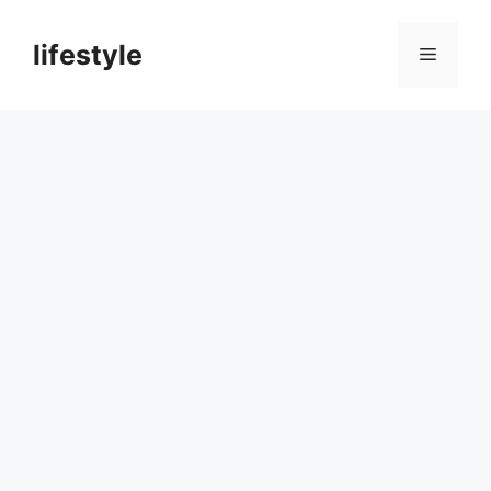
컨
텐
lifestyle
메
츠
로
뉴
건
너
뛰
기