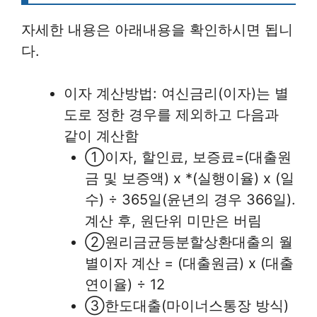
자세한 내용은 아래내용을 확인하시면 됩니
다.
이자 계산방법: 여신금리(이자)는 별
도로 정한 경우를 제외하고 다음과
같이 계산함
①이자, 할인료, 보증료=(대출원
금 및 보증액) x *(실행이율) x (일
수) ÷ 365일(윤년의 경우 366일).
계산 후, 원단위 미만은 버림
②원리금균등분할상환대출의 월
별이자 계산 = (대출원금) x (대출
연이율) ÷ 12
③한도대출(마이너스통장 방식)