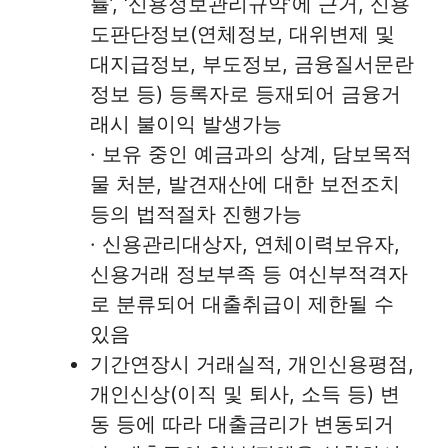
률’, ‘신용정보관리규약’에 근거, 신용
도판단정보(연체정보, 대위변제 및
대지급정보, 부도정보, 금융질서문란
정보 등) 등록자로 등재되어 금융거
래시 불이익 발생가능
· 보유 중인 예금과의 상계, 담보목적
물 처분, 발견재산에 대한 보전조치
등의 법적절차 진행가능
· 신용관리대상자, 연체이력보유자,
신용거래 정보부족 등 여신부적격자
로 분류되어 대출취급이 제한될 수
있음
기간연장시 거래실적, 개인신용평점,
개인신상(이직 및 퇴사, 소득 등) 변
동 등에 따라 대출금리가 변동되거