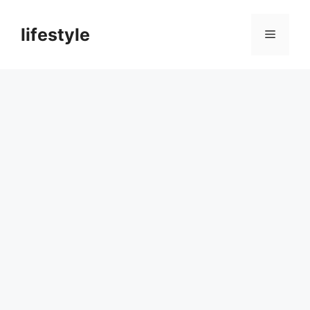
컨
텐
lifestyle
메
츠
로
뉴
건
너
뛰
기