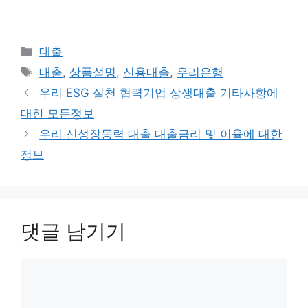
카
대출
테
태
대출
,
상품설명
,
신용대출
,
우리은행
고
그
우리 ESG 실천 협력기업 상생대출 기타사항에
리
대한 모든정보
우리 신성장동력 대출 대출금리 및 이율에 대한
정보
댓글 남기기
댓
글