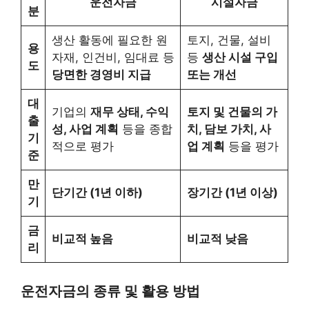
운전자금
시설자금
분
생산 활동에 필요한 원
토지, 건물, 설비
용
자재, 인건비, 임대료 등
등
생산 시설 구입
도
당면한 경영비 지급
또는 개선
대
기업의
재무 상태, 수익
토지 및 건물의 가
출
성, 사업 계획
등을 종합
치, 담보 가치, 사
기
적으로 평가
업 계획
등을 평가
준
만
단기간 (1년 이하)
장기간 (1년 이상)
기
금
비교적 높음
비교적 낮음
리
운전자금의 종류 및 활용 방법