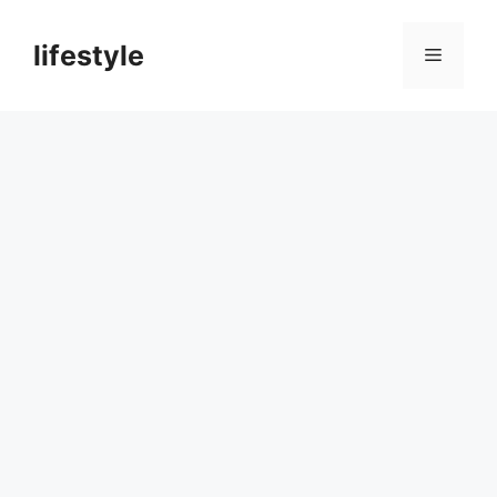
컨
텐
lifestyle
메
츠
로
뉴
건
너
뛰
기