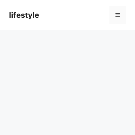
컨
텐
lifestyle
메
츠
로
뉴
건
너
뛰
기