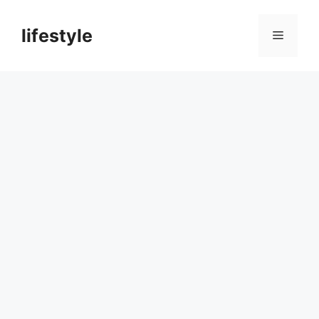
컨
텐
lifestyle
메
츠
로
뉴
건
너
뛰
기