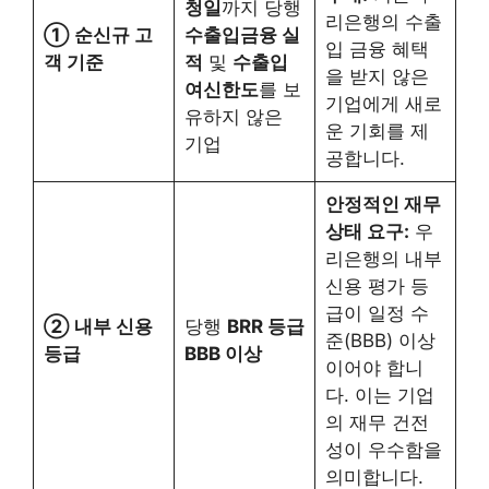
청일
까지 당행
리은행의 수출
① 순신규 고
수출입금융 실
입 금융 혜택
객 기준
적
및
수출입
을 받지 않은
여신한도
를 보
기업에게 새로
유하지 않은
운 기회를 제
기업
공합니다.
안정적인 재무
상태 요구:
우
리은행의 내부
신용 평가 등
급이 일정 수
② 내부 신용
당행
BRR 등급
준(BBB) 이상
등급
BBB 이상
이어야 합니
다. 이는 기업
의 재무 건전
성이 우수함을
의미합니다.