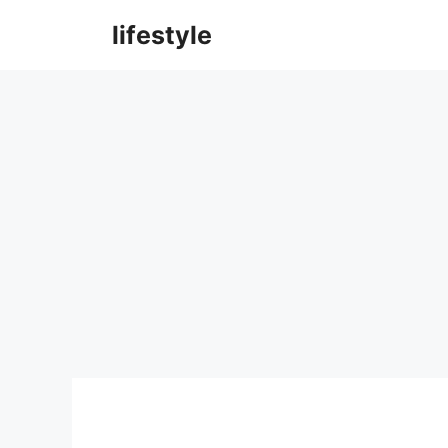
컨
lifestyle
텐
츠
로
건
너
뛰
기