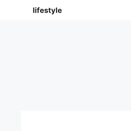
컨
lifestyle
텐
츠
로
건
너
뛰
기