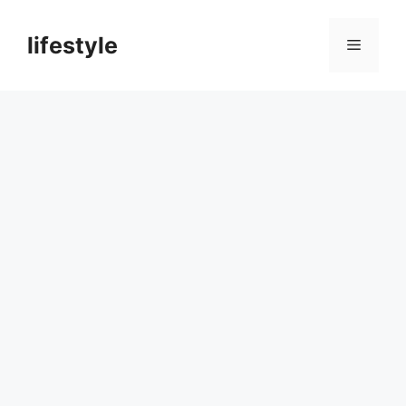
컨
텐
lifestyle
메
츠
로
뉴
건
너
뛰
기