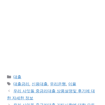
카
대출
테
태
대출금리
,
신용대출
,
우리은행
,
이율
고
그
우리 사잇돌 중금리대출 상품설명및 후기에 대
리
한 자세한 정보
우리 사잇돌 중금리대출 기타사항에 대한 모든