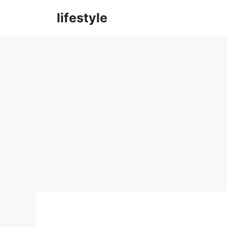
컨
lifestyle
텐
츠
로
건
너
뛰
기