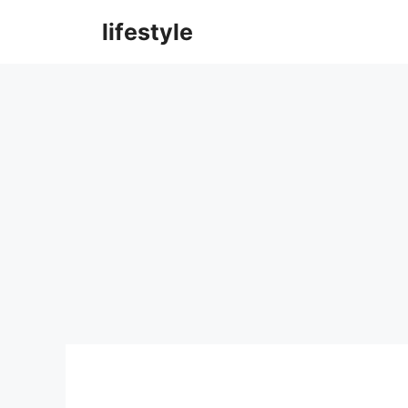
컨
lifestyle
텐
츠
로
건
너
뛰
기