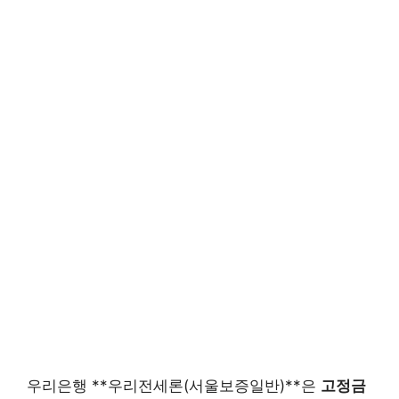
우리은행 **우리전세론(서울보증일반)**은
고정금