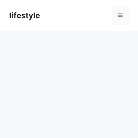
컨
텐
lifestyle
메
츠
로
뉴
건
너
뛰
기