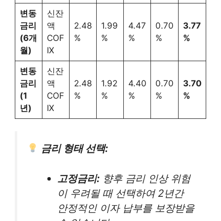
변동
신잔
금리
액
2.48
1.99
4.47
0.70
3.77
(6개
COF
%
%
%
%
%
월)
IX
변동
신잔
금리
액
2.48
1.92
4.40
0.70
3.70
(1
COF
%
%
%
%
%
년)
IX
금리 형태 선택:
고정금리:
향후 금리 인상 위험
이 우려될 때 선택하여 2년간
안정적인 이자 납부를 보장받을