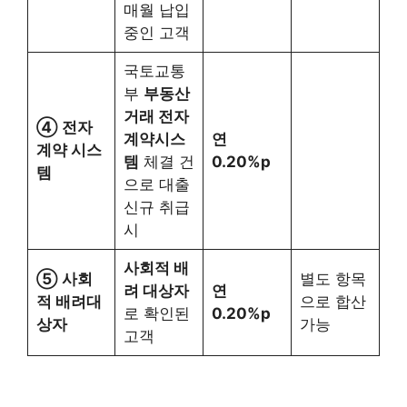
매월 납입
중인 고객
국토교통
부
부동산
거래 전자
④ 전자
계약시스
연
계약 시스
템
체결 건
0.20%p
템
으로 대출
신규 취급
시
사회적 배
⑤ 사회
별도 항목
려 대상자
연
적 배려대
으로 합산
로 확인된
0.20%p
상자
가능
고객