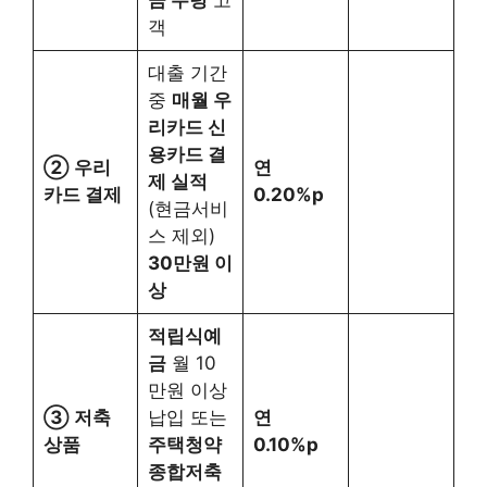
금 수령
고
객
대출 기간
중
매월 우
리카드 신
용카드 결
② 우리
연
제 실적
카드 결제
0.20%p
(현금서비
스 제외)
30만원 이
상
적립식예
금
월 10
만원 이상
③ 저축
납입 또는
연
상품
주택청약
0.10%p
종합저축