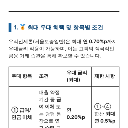
1.
최대 우대 혜택 및 항목별 조건
우리전세론(서울보증일반)은 최대
연 0.70%p
까지
우대금리 적용이 가능하며, 이는 고객의 적극적인
금융 거래 습관을 통해 확보할 수 있습니다.
우대 금리
우대 항목
조건
제한 사항
(최대)
대출 약정
기간 중
급
여 이체
또
①~④
① 급여/
연
는 당행 통
합산
최대
연금 이체
0.20%p
장으로
연
연 0.5%p