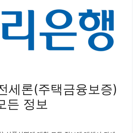
h 전세론(주택금융보증)
모든 정보