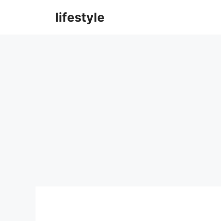
컨
lifestyle
텐
츠
로
건
너
뛰
기