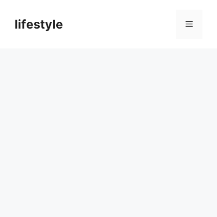
컨
텐
lifestyle
메
츠
로
뉴
건
너
뛰
기