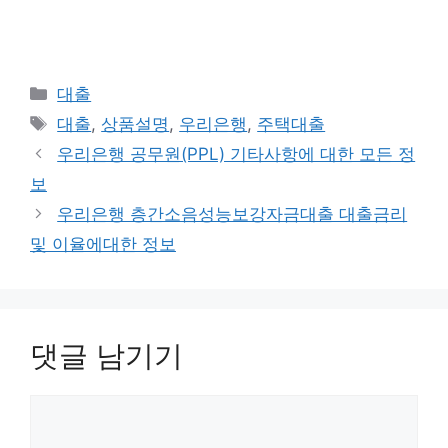
카
대출
테
태
대출
,
상품설명
,
우리은행
,
주택대출
고
그
우리은행 공무원(PPL) 기타사항에 대한 모든 정
리
보
우리은행 층간소음성능보강자금대출 대출금리
및 이율에대한 정보
댓글 남기기
댓
글