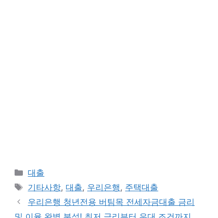
카
대출
테
태
기타사항
,
대출
,
우리은행
,
주택대출
고
그
우리은행 청년전용 버팀목 전세자금대출 금리
리
및 이율 완벽 분석! 최저 금리부터 우대 조건까지