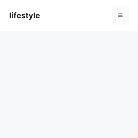
컨
텐
lifestyle
메
츠
로
뉴
건
너
뛰
기