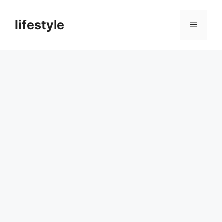
컨
텐
lifestyle
메
츠
로
뉴
건
너
뛰
기