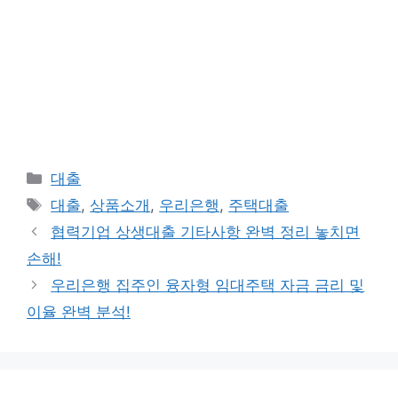
카
대출
테
태
대출
,
상품소개
,
우리은행
,
주택대출
고
그
협력기업 상생대출 기타사항 완벽 정리 놓치면
리
손해!
우리은행 집주인 융자형 임대주택 자금 금리 및
이율 완벽 분석!