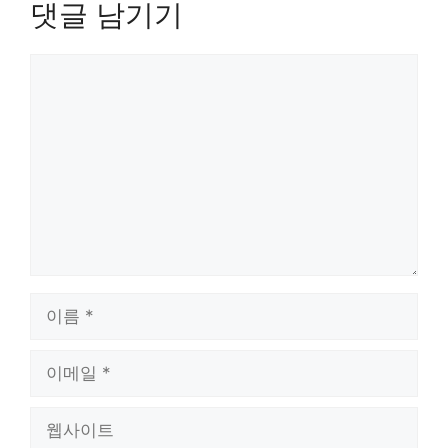
댓글 남기기
댓
글
이
름
이
메
일
웹
사