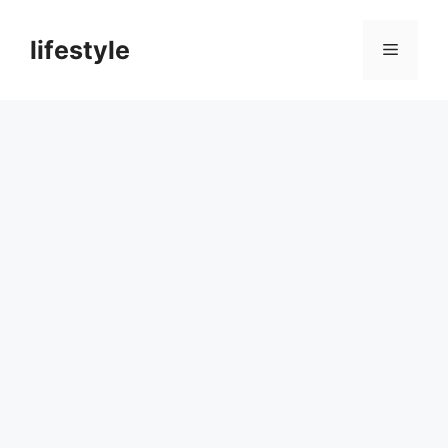
컨
텐
lifestyle
메
츠
로
뉴
건
너
뛰
기