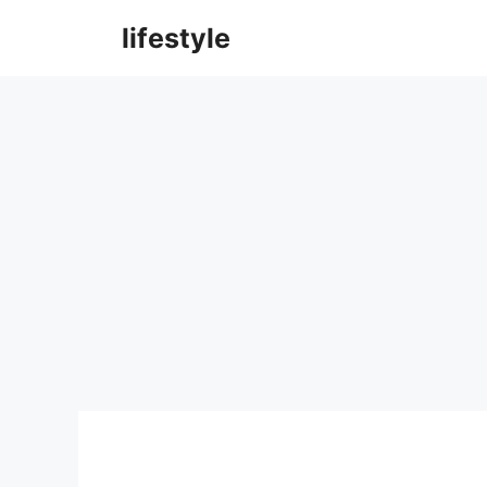
컨
lifestyle
텐
츠
로
건
너
뛰
기