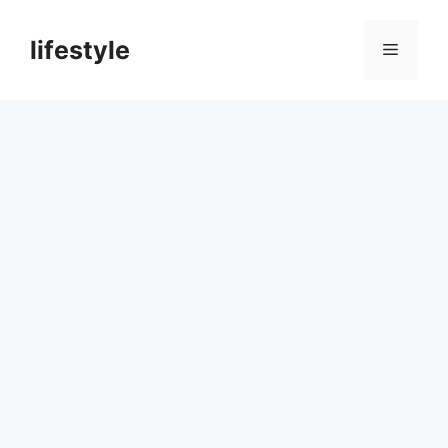
컨
텐
lifestyle
메
츠
로
뉴
건
너
뛰
기