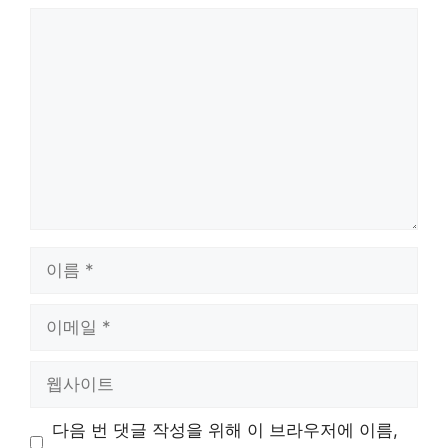
댓
글
이
름
이
메
일
웹
사
이
다음 번 댓글 작성을 위해 이 브라우저에 이름,
트