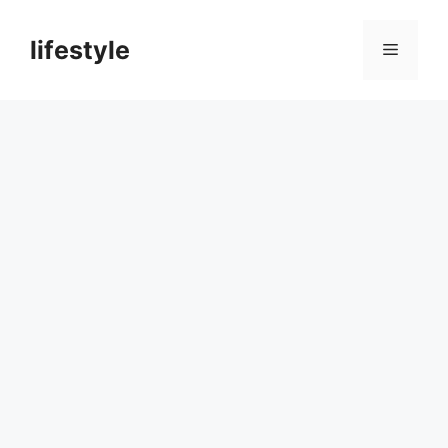
컨
텐
lifestyle
메
츠
로
뉴
건
너
뛰
기