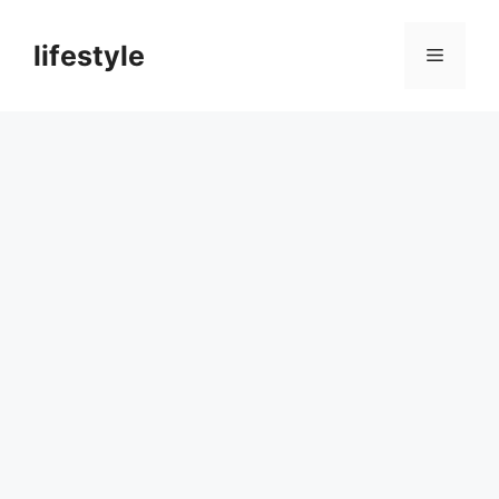
컨
텐
lifestyle
메
츠
로
뉴
건
너
뛰
기