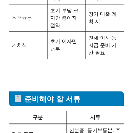
초기 부담 크
장기 대출 계
원금균등
지만 총이자
획 시
절약
전세·이사 등
초기 이자만
거치식
자금 준비 기
납부
간 필요
준비해야 할 서류
구분
서류
신분증, 등기부등본, 주