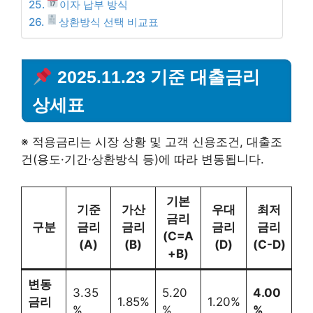
이자 납부 방식
상환방식 선택 비교표
2025.11.23 기준 대출금리
상세표
※ 적용금리는 시장 상황 및 고객 신용조건, 대출조
건(용도·기간·상환방식 등)에 따라 변동됩니다.
기본
기준
가산
우대
최저
금리
구분
금리
금리
금리
금리
(C=A
(A)
(B)
(D)
(C-D)
+B)
변동
3.35
5.20
4.00
금리
1.85%
1.20%
%
%
%