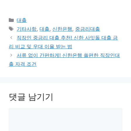
카
대출
테
태
기타사항
,
대출
,
신한은행
,
중금리대출
고
그
직장인 중금리 대출 추천! 신한 사잇돌 대출 금
리
리 비교 및 우대 이율 받는 법
서류 없이 간편하게! 신한은행 쏠편한 직장인대
출 자격 조건
댓글 남기기
댓
글