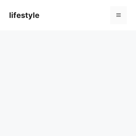
컨
텐
lifestyle
메
츠
로
뉴
건
너
뛰
기