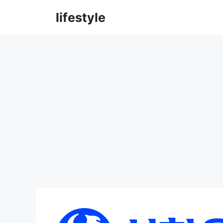
컨
lifestyle
텐
츠
로
건
너
뛰
기