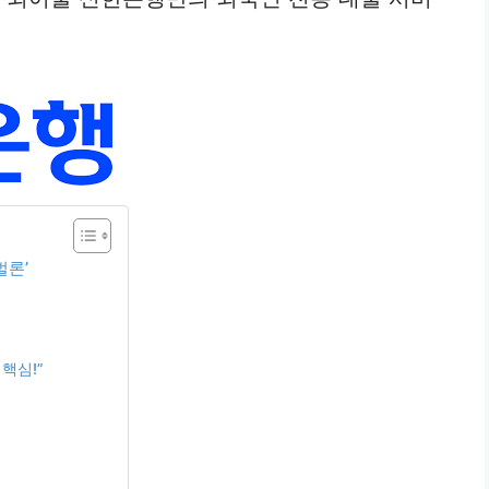
벌론’
핵심!”