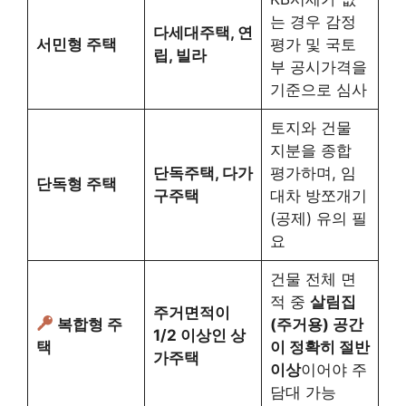
는 경우 감정
다세대주택, 연
서민형 주택
평가 및 국토
립, 빌라
부 공시가격을
기준으로 심사
토지와 건물
지분을 종합
단독주택, 다가
평가하며, 임
단독형 주택
구주택
대차 방쪼개기
(공제) 유의 필
요
건물 전체 면
적 중
살림집
주거면적이
복합형 주
(주거용) 공간
1/2 이상인 상
택
이 정확히 절반
가주택
이상
이어야 주
담대 가능