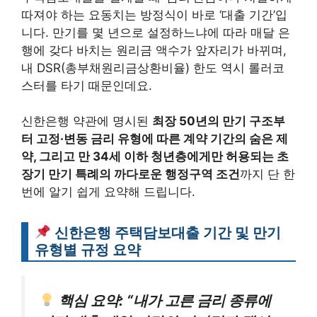
따져야 하는 요동치는 방정식이 바로 ‘대출 기간’입
니다. 만기를 몇 년으로 설정하느냐에 따라 매달 은
행에 갖다 바치는 원리금 액수가 앞자리가 바뀌며,
내 DSR(총부채원리금상환비율) 한도 역시 롤러코
스터를 타기 때문인데요.
신한은행 약관에 명시된
최장 50년의 만기 구조부
터 고정·변동 금리 유형에 따른 계약 기간의 숨은 제
약, 그리고 만 34세 이하 청년층에게만 허용되는 초
장기 만기 특례의 까다로운 행정구역 조건
까지 단 한
번에 알기 쉽게 요약해 드립니다.
신한은행 주택담보대출 기간 및 만기
유형별 규정 요약
핵심 요약: “내가 고른 금리 종류에