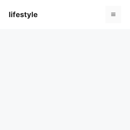
컨
텐
lifestyle
메
츠
로
뉴
건
너
뛰
기