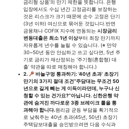
금리형 상품’의 만기 제한을 뜻합니다. 은행
입장에서도 수십 년간 고정금리를 보장하는
것은 리스크가 크기 때문에 순수 고정은 단기
(3년 이하) 여신으로 묶어둔 것입니다.반면
금융채나 COFIX 지수에 연동되는
시장금리
변동대출은 최소 1년 이상
부터 최장 만기까지
자유롭게 년수를 늘릴 수 있습니다. (※ 만약
30~50년 동안 안심하고 쓰고 싶다면, 5년 주
기로 금리가 재산정되는 ‘주기형(혼합형) 대
출’ 약관을 따로 매칭해야 합니다.)
2.
바늘구멍 통과하기: ’40년 초과’ 초장기
만기의 3가지 절대 조건
“주담대는 무조건 50
년으로 길게 빼는 게 이득이라던데, 누구나 신
청할 수 있는 건가요?”
아닙니다. 신한은행 약
관에 숨겨진 까다로운 3종 브레이크 룰을 통
과해야 합니다.
원리금 균등 부담을 획기적으
로 낮춰주는 40년 초과(45년, 50년) 초장기
주택담보대출을 승인받으려면 다음 수식과