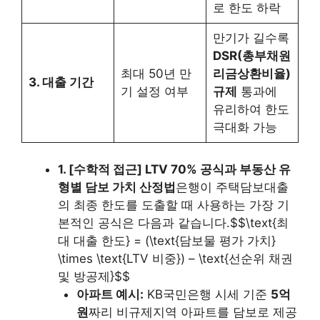
로 한도 하락
만기가 길수록
DSR(총부채원
최대 50년 만
리금상환비율)
3. 대출 기간
기 설정 여부
규제
통과에
유리하여 한도
극대화 가능
1. [수학적 접근] LTV 70% 공식과 부동산 유
형별 담보 가치 산정법
은행이 주택담보대출
의 최종 한도를 도출할 때 사용하는 가장 기
본적인 공식은 다음과 같습니다.$$\text{최
대 대출 한도} = (\text{담보물 평가 가치}
\times \text{LTV 비중}) – \text{선순위 채권
및 방공제}$$
아파트 예시:
KB국민은행 시세 기준
5억
원
짜리 비규제지역 아파트를 담보로 제공