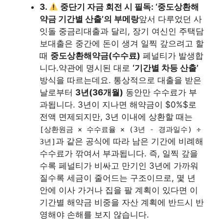
3.
중단기 자금 회전 시 필독: ‘중도상환해
약금 기간별 산출’의 부메랑
앞서 다루었던 사
잇돌 중금리대출과 달리, 장기 여신인 주택담
보대출은 중간에 돈이 생겨 일찍 갚으려고 할
때
중도상환해약금(수수료)
페널티가 발생합
니다.약관에 명시된 대로
‘기간별 차등 산출’
방식을 따르는데요. 통상적으로 대출을 받은
날로부터
3년(36개월)
동안만 수수료가 부
과됩니다. 3년이 지나면 해약금이 $0%$로
전액 면제되지만, 3년 이내에 상환할 때는
[상환원금 × 수수료율 × (3년 - 경과일수) ÷
과 같은 공식에 따라 남은 기간에 비례해
3년]
수수료가 깎여서 부과됩니다. 즉, 일찍 갚을
수록 페널티가 비싸고 만기인 3년에 가까워
질수록 세금이 줄어드는 구조이므로, 몇 년
안에 이사 가거나 집을 팔 계획이 있다면 이
기간별 해약금 비중을 자산 계획에 반드시 반
영해야 손해를 보지 않습니다.