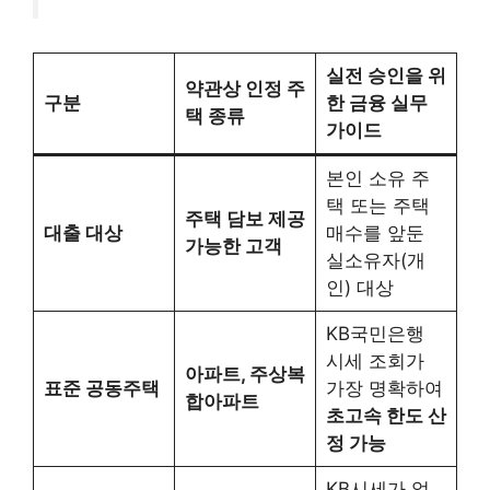
실전 승인을 위
약관상 인정 주
구분
한 금융 실무
택 종류
가이드
본인 소유 주
택 또는 주택
주택 담보 제공
대출 대상
매수를 앞둔
가능한 고객
실소유자(개
인) 대상
KB국민은행
시세 조회가
아파트, 주상복
표준 공동주택
가장 명확하여
합아파트
초고속 한도 산
정 가능
KB시세가 없