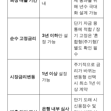
최장 대출 기간
제 통과를 위
내
해 년수 극대
화 설계 가능
단기 자금 융
통에 적합 / 장
3년 이하
만 설
기 고정은 ‘혼
순수 고정금리
정 가능
합형(주기형)’
별도 확인 필
수
주기적으로 금
리가 바뀌는
1년 이상
설정
시장금리변동
변동형 선택
가능
시 최소 1년 이
상 계약
만기 도래 시
신용점수 및
은행 내부 심사