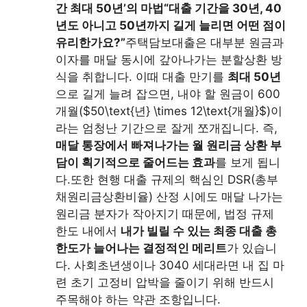
간 최대 50년’의 마법
“대출 기간을 30년, 40
년도 아니고 50년까지 길게 늘리면 어떤 점이
유리한가요?”
주택담보대출은 대부분 원금과
이자를 매달 동시에 갚아나가는 분할상환 방
식을 취합니다. 이때 대출 만기를
최대 50년
으로 길게 늘려 잡으면, 내야 할 원금이 600
개월($50\text{년} \times 12\text{개월}$)이
라는 엄청난 기간으로 잘게 쪼개집니다. 즉,
매달 통장에서 빠져나가는 월 원리금 상환 부
담이 획기적으로 줄어드는 효과
를 보게 됩니
다.또한 현행 대출 규제의 핵심인 DSR(총부
채원리금상환비율) 산정 시에도 매달 나가는
원리금 분자가 작아지기 때문에, 법정 규제
한도 내에서
내가 빌릴 수 있는 최종 대출 총
한도가 늘어나는 결정적인 메리트
가 있습니
다. 사회초년생이나 3040 세대라면 내 집 마
련 초기 고정비 압박을 줄이기 위해 반드시
주목해야 하는 약관 조항입니다.