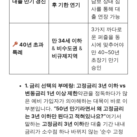
대출 만기 갱신
담보 상태 심
후 기한 연기
사를 통해 대
출 연장 가능
3가지 까다로
운 퍼즐을 동
만 34세 이하
40년 초과
시에 맞추어야
&
비수도권
&
특례
만 40~50년
비규제지역
초장기 만기
승인
1. 금리 선택의 부메랑: 고정금리 3년 이하 vs
변동금리 1년 이상 제한
약관을 정독하다가 많
은 예비 가입자가 의아해하는 대목이 바로 이
부분입니다.
“50년 만기라면서 왜 고정금리
는 3년 이하만 된다고 적혀있나요?”
여기서
말하는
고정금리 3년 이하
란 대출 기간 내내
금리가 소수점 하나 바뀌지 않는 ‘순수 고정