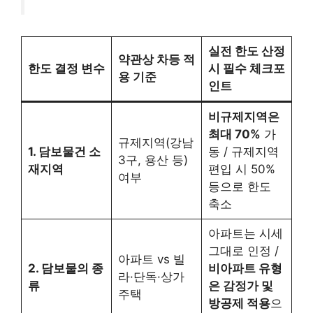
실전 한도 산정
약관상 차등 적
한도 결정 변수
시 필수 체크포
용 기준
인트
비규제지역은
최대 70%
가
규제지역(강남
1. 담보물건 소
동 / 규제지역
3구, 용산 등)
재지역
편입 시 50%
여부
등으로 한도
축소
아파트는 시세
그대로 인정 /
아파트 vs 빌
2. 담보물의 종
비아파트 유형
라·단독·상가
류
은 감정가 및
주택
방공제 적용
으