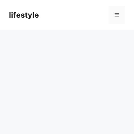
컨
텐
lifestyle
메
츠
로
뉴
건
너
뛰
기