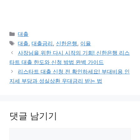
카
대출
테
태
대출
,
대출금리
,
신한은행
,
이율
고
그
사장님을 위한 다시 시작의 기회! 신한은행 리스
리
타트 대출 한도와 신청 방법 완벽 가이드
리스타트 대출 신청 전 확인하세요! 부대비용 인
지세 부담과 성실상환 우대금리 받는 법
댓글 남기기
댓
글