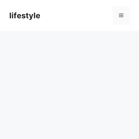
컨
텐
lifestyle
메
츠
로
뉴
건
너
뛰
기