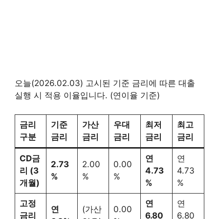
오늘(2026.02.03) 고시된 기준 금리에 따른 대출
실행 시 적용 이율입니다. (연이율 기준)
금리
기준
가산
우대
최저
최고
구분
금리
금리
금리
금리
금리
CD금
연
연
2.73
2.00
0.00
리 (3
4.73
4.73
%
%
%
개월)
%
%
고정
연
연
연
(가산
0.00
금리
6.80
6.80