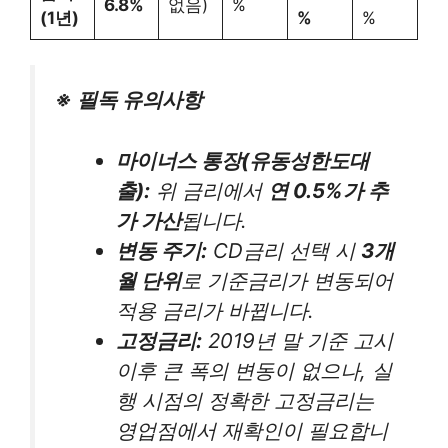
6.8%
없음)
%
(1년)
%
%
※ 필독 유의사항
마이너스 통장(유동성한도대
출):
위 금리에서
연 0.5%가 추
가 가산
됩니다.
변동 주기:
CD금리 선택 시
3개
월 단위
로 기준금리가 변동되어
적용 금리가 바뀝니다.
고정금리:
2019년 말 기준 고시
이후 큰 폭의 변동이 없으나, 실
행 시점의 정확한 고정금리는
영업점에서 재확인이 필요합니