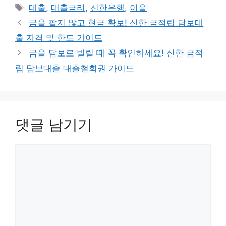
테
태
대출
,
대출금리
,
신한은행
,
이율
고
그
금을 팔지 않고 현금 확보! 신한 금적립 담보대
리
출 자격 및 한도 가이드
금을 담보로 빌릴 때 꼭 확인하세요! 신한 금적
립 담보대출 대출철회권 가이드
댓글 남기기
댓
글