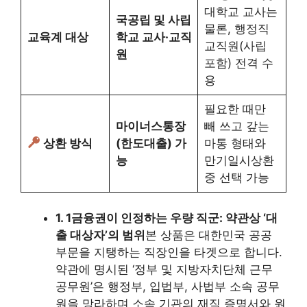
대학교 교사는
국공립 및 사립
물론, 행정직
교육계 대상
학교 교사·교직
교직원(사립
원
포함) 전격 수
용
필요한 때만
마이너스통장
빼 쓰고 갚는
상환 방식
(한도대출) 가
마통 형태와
능
만기일시상환
중 선택 가능
1. 1금융권이 인정하는 우량 직군: 약관상 ‘대
출 대상자’의 범위
본 상품은 대한민국 공공
부문을 지탱하는 직장인을 타겟으로 합니다.
약관에 명시된 ‘정부 및 지방자치단체 근무
공무원’은 행정부, 입법부, 사법부 소속 공무
원을 망라하며 소속 기관의 재직 증명서와 원