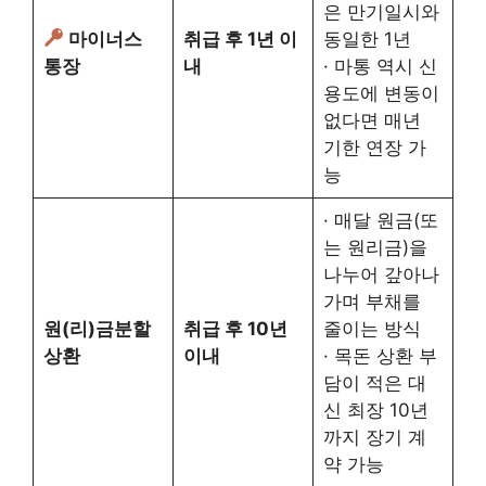
은 만기일시와
마이너스
취급 후 1년 이
동일한 1년
통장
내
· 마통 역시 신
용도에 변동이
없다면 매년
기한 연장 가
능
· 매달 원금(또
는 원리금)을
나누어 갚아나
가며 부채를
원(리)금분할
취급 후 10년
줄이는 방식
상환
이내
· 목돈 상환 부
담이 적은 대
신 최장 10년
까지 장기 계
약 가능