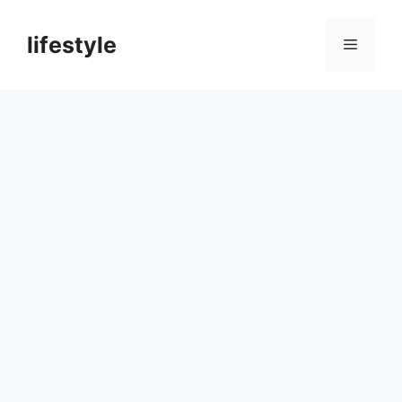
컨
텐
lifestyle
메
츠
로
뉴
건
너
뛰
기