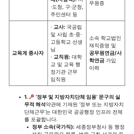
무원증
·도청, 구·군청,
주민센터 등
·
교사:
국공립
및 사립 초·중·
소속 학교법인
고등학교 선생
재직증명 및
님
교육계 종사자
공무원연금/사
·
교직원:
대학
학연금
가입
교 및 교육 행
이력
정기관 근무
임직원
1.
‘정부 및 지방자치단체 임용’ 문구의 실
무적 해석
약관에 기재된 ‘정부 또는 지방자치
단체근무’는 대한민국 공공행정 인프라 전체
를 포괄합니다.
정부 소속(국가직):
세종정부청사 등 행정