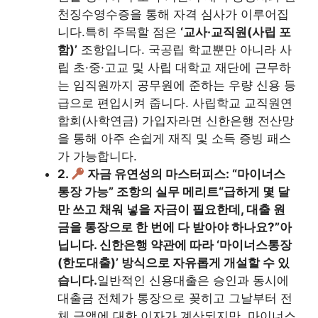
천징수영수증을 통해 자격 심사가 이루어집
니다.특히 주목할 점은
‘교사·교직원(사립 포
함)’
조항입니다. 국공립 학교뿐만 아니라 사
립 초·중·고교 및 사립 대학교 재단에 근무하
는 임직원까지 공무원에 준하는 우량 신용 등
급으로 편입시켜 줍니다. 사립학교 교직원연
합회(사학연금) 가입자라면 신한은행 전산망
을 통해 아주 손쉽게 재직 및 소득 증빙 패스
가 가능합니다.
2.
자금 유연성의 마스터피스: “마이너스
통장 가능” 조항의 실무 메리트
“급하게 몇 달
만 쓰고 채워 넣을 자금이 필요한데, 대출 원
금을 통장으로 한 번에 다 받아야 하나요?”
아
닙니다. 신한은행 약관에 따라 ‘마이너스통장
(한도대출)’ 방식으로 자유롭게 개설할 수 있
습니다.
일반적인 신용대출은 승인과 동시에
대출금 전체가 통장으로 꽂히고 그날부터 전
체 금액에 대한 이자가 계산되지만, 마이너스