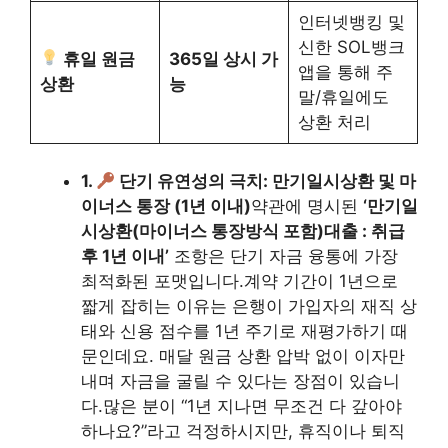
인터넷뱅킹 및
신한 SOL뱅크
휴일 원금
365일 상시 가
앱을 통해 주
상환
능
말/휴일에도
상환 처리
1.
단기 유연성의 극치: 만기일시상환 및 마
이너스 통장 (1년 이내)
약관에 명시된
‘만기일
시상환(마이너스 통장방식 포함)대출 : 취급
후 1년 이내’
조항은 단기 자금 융통에 가장
최적화된 포맷입니다.계약 기간이 1년으로
짧게 잡히는 이유는 은행이 가입자의 재직 상
태와 신용 점수를 1년 주기로 재평가하기 때
문인데요. 매달 원금 상환 압박 없이 이자만
내며 자금을 굴릴 수 있다는 장점이 있습니
다.많은 분이 “1년 지나면 무조건 다 갚아야
하나요?”라고 걱정하시지만, 휴직이나 퇴직