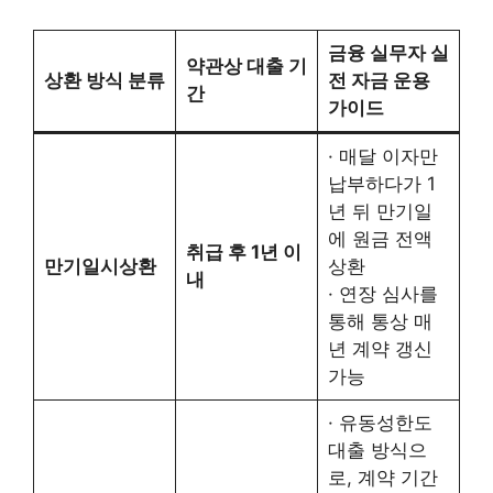
금융 실무자 실
약관상 대출 기
상환 방식 분류
전 자금 운용
간
가이드
· 매달 이자만
납부하다가 1
년 뒤 만기일
에 원금 전액
취급 후 1년 이
만기일시상환
상환
내
· 연장 심사를
통해 통상 매
년 계약 갱신
가능
· 유동성한도
대출 방식으
로, 계약 기간