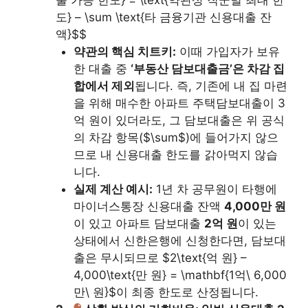
출 가능 한도} = \text{약관상 직군별 최대 한
도} – \sum \text{타 금융기관 신용대출 잔
액}$$
약관의 핵심 치트키:
이때 가입자가 보유
한 대출 중
‘부동산 담보대출금’은 차감 집
합에서 제외
됩니다. 즉, 기존에 내 집 마련
을 위해 매수한 아파트 주택담보대출이 3
억 원이 있더라도, 그 담보대출은 위 공식
의 차감 항목($\sum$)에 들어가지 않으
므로 내 신용대출 한도를 갉아먹지 않습
니다.
실제 계산 예시:
1년 차 공무원이 타행에
마이너스통장 신용대출 잔액
4,000만 원
이 있고 아파트 담보대출
2억 원
이 있는
상태에서 신한은행에 신청한다면, 담보대
출은 무시되므로 $2\text{억 원} –
4,000\text{만 원} = \mathbf{1억\ 6,000
만\ 원}$이 최종 한도로 산정됩니다.