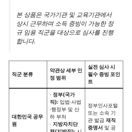
본 상품은 국가기관 및 교육기관에서
상시 근무하며 소득 증빙이 가능한 정
규 임용 직군을 대상으로 심사를 진행
합니다.
실전 심사 시
약관상 세부 인
직군 분류
필수 증빙 포인
정 범위
트
·
정부(국가
직):
입법·사법
정부인사포털
·행정부 및 산
또는 소속 기
대한민국 공무
하 부처
관 발급
재직
원
·
지방자치단
증명서
및 공
체(지방직):
시