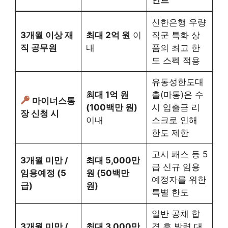
신한은행 우량
3개월 이상 재
최대 2억 원
이
직군 특화 상
직 공무원
내
품의 최고 한
도 스펙 적용
유동성한도대
최대 1억 원
출(마통)은 수
마이너스통
(100백만 원)
시 입출금 리
장 신청 시
이내
스크로 인해
한도 제한
고시 패스 등 5
3개월 미만 /
최대 5,000만
급 신규 임용
임용예정 (5
원 (50백만
예정자를 위한
급)
원)
특별 한도
일반 공채 합
3개월 미만 /
최대 3,000만
격 후 발령 대