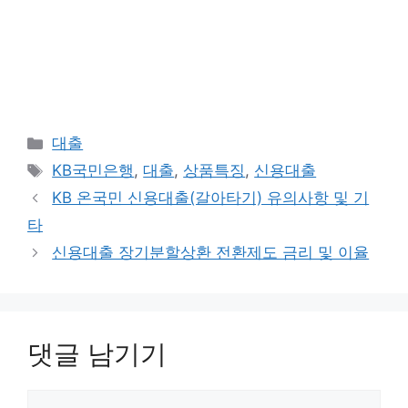
카
대출
테
태
KB국민은행
,
대출
,
상품특징
,
신용대출
고
그
KB 온국민 신용대출(갈아타기) 유의사항 및 기
리
타
신용대출 장기분할상환 전환제도 금리 및 이율
댓글 남기기
댓