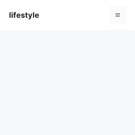
컨
텐
lifestyle
메
츠
로
뉴
건
너
뛰
기