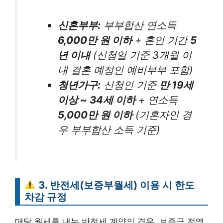
신혼부부:
부부합산 연소득
6,000만 원 이하
+ 혼인 기간
5
년 이내
(신청일 기준 3개월 이
내 결혼 예정인 예비부부 포함)
청년가구:
신청인 기준
만 19세
이상 ~ 34세 이하
+ 연소득
5,000만 원 이하
(기혼자인 경
우 부부합산 소득 기준)
3. 반전세(보증부월세) 이용 시 한도
차감 규정
매달 월세를 내는 반전세 계약의 경우, 보증금 전액