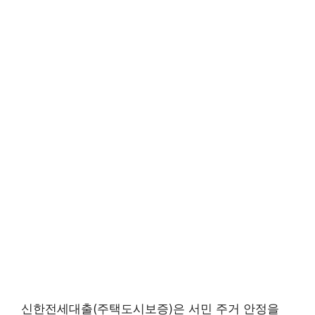
신한전세대출(주택도시보증)은 서민 주거 안정을