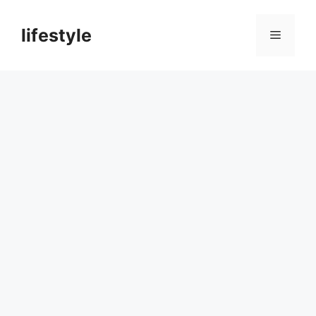
컨
텐
lifestyle
메
츠
로
뉴
건
너
뛰
기