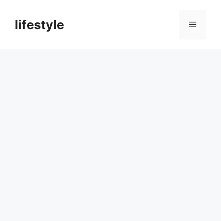
컨
텐
lifestyle
메
츠
로
뉴
건
너
뛰
기