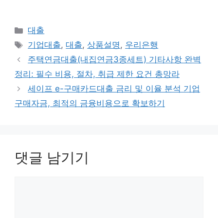
카
대출
테
태
기업대출
,
대출
,
상품설명
,
우리은행
고
그
주택연금대출(내집연금3종세트) 기타사항 완벽
리
정리: 필수 비용, 절차, 취급 제한 요건 총망라
세이프 e-구매카드대출 금리 및 이율 분석 기업
구매자금, 최적의 금융비용으로 확보하기
댓글 남기기
댓
글