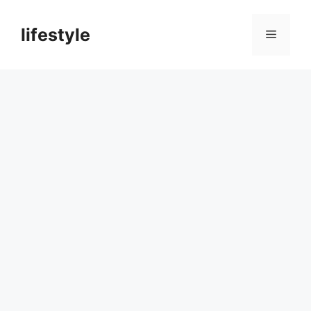
컨
텐
lifestyle
메
츠
로
뉴
건
너
뛰
기