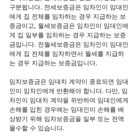
구분됩니다. 전세보증금은 임차인이 임대인
에게 집 전체를 임차하는 경우 지급하는 보
증금이고, 월세보증금은 임차인이 임대인에
게 집 일부를 임차하는 경우 지급하는 보증
금입니다. 전월세보증금은 임차인이 임대인
에게 집 전체를 임차하면서 월세를 지급하
는 경우 지급하는 보증금입니다.
임차보증금은 임대차 계약이 종료되면 임대
인이 임차인에게 반환해야 합니다. 다만, 임
차인이 임대차 계약을 위반하여 임대인에게
손해를 입힌 경우에는 임대인이 손해를 배
상받기 위해 임차보증금을 일부 또는 전액
몰수할 수 있습니다.