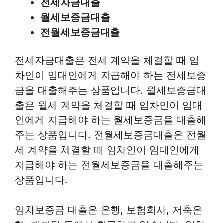
전세자금대출
월세보증금대출
전월세보증금대출
전세자금대출은 전세 계약을 체결할 때 임
차인이 임대인에게 지급해야 하는 전세보증
금을 대출해주는 상품입니다. 월세보증금대
출은 월세 계약을 체결할 때 임차인이 임대
인에게 지급해야 하는 월세보증금을 대출해
주는 상품입니다. 전월세보증금대출은 전월
세 계약을 체결할 때 임차인이 임대인에게
지급해야 하는 전월세보증금을 대출해주는
상품입니다.
임차보증금 대출은 은행, 보험회사, 저축은