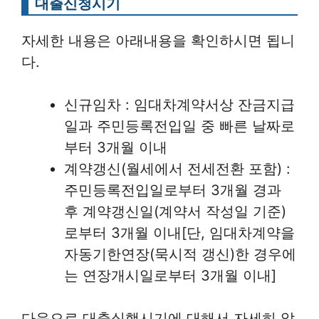
대출신청시기
자세한 내용은 아래내용을 확인하시면 됩니
다.
신규임차 : 임대차계약서상 잔금지급
일과 주민등록전입일 중 빠른 날짜로
부터 3개월 이내
계약갱신(월세에서 전세전환 포함) :
주민등록전입일로부터 3개월 경과
후 계약갱신일(계약서 작성일 기준)
로부터 3개월 이내[단, 임대차계약을
자동기한연장(묵시적 갱신)한 경우에
는 연장개시일로부터 3개월 이내]
다음으로 대출실행시기에 대해서 자세히 알