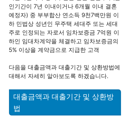
인기간이 7년 이내이거나 6개월 이내 결혼
예정자) 중 부부합산 연소득 9천7백만원 이
하 민법상 성년인 무주택 세대주 또는 세대
주로 인정되는 자로서 임차보증금 7억원 이
하인 임대차계약을 체결하고 임차보증금의
5% 이상을 계약금으로 지급한 고객
다음을 대출금액과 대출기간 및 상환방법에
대해서 자세히 알아보도록 하겠습니다.
대출금액과 대출기간 및 상환방
법