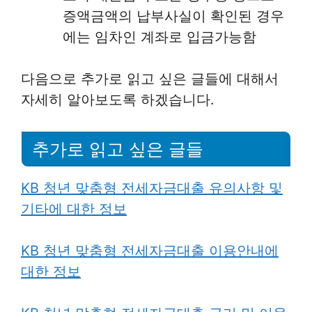
증액금액의 납부사실이 확인된 경우
에는 임차인 계좌로 입금가능함
다음으로 추가로 읽고 싶은 글들에 대해서
자세히 알아보도록 하겠습니다.
추가로 읽고 싶은 글들
KB 청년 맞춤형 전세자금대출 유의사항 및
기타에 대한 정보
KB 청년 맞춤형 전세자금대출 이용안내에
대한 정보