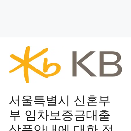
서울특별시 신혼부
부 임차보증금대출
상품안내에 대한 정