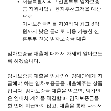
서울특별시의 「신혼부부 임차보증
금 지원사업」 융자추천고객을 대상
으로
이차보전금리를 지원하여 최고 3억
원까지 낮은 금리로 이용 가능한 신
혼부부 전용 임차보증금 대출
임차보증금 대출에 대해서 자세히 알아보도
록 하겠습니다.
임차보증금 대출은 임차인이 임대인에게 지
급해야 하는 임차보증금을 대출해주는 상품
입니다. 임차보증금 대출을 받으면, 임차인
은 임대차 계약을 체결할 때 임차보증금을
한 번에 지급하지 않고, 대출을 통해 나눠서