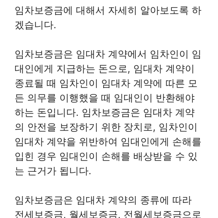
임차보증금에 대해서 자세히 알아보도록 하
겠습니다.
임차보증금은 임대차 계약에서 임차인이 임
대인에게 지급하는 돈으로, 임대차 계약이
종료될 때 임차인이 임대차 계약에 따른 모
든 의무를 이행했을 때 임대인이 반환해야
하는 돈입니다. 임차보증금은 임대차 계약
의 안전을 보장하기 위한 장치로, 임차인이
임대차 계약을 위반하여 임대인에게 손해를
입힌 경우 임대인이 손해를 배상받을 수 있
는 근거가 됩니다.
임차보증금은 임대차 계약의 종류에 따라
전세보증금, 월세보증금, 전월세보증금으로