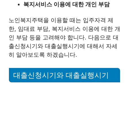
복지서비스 이용에 대한 개인 부담
노인복지주택을 이용할 때는 입주자격 제
한, 임대료 부담, 복지서비스 이용에 대한 개
인 부담 등을 고려해야 합니다. 다음으로 대
출신청시기와 대출실행시기에 대해서 자세
히 알아보도록 하겠습니다.
대출신청시기와 대출실행시기