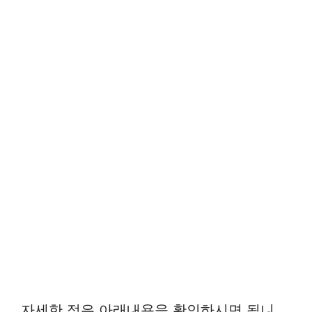
자세한 점은 아래내용을 확인하시면 됩니