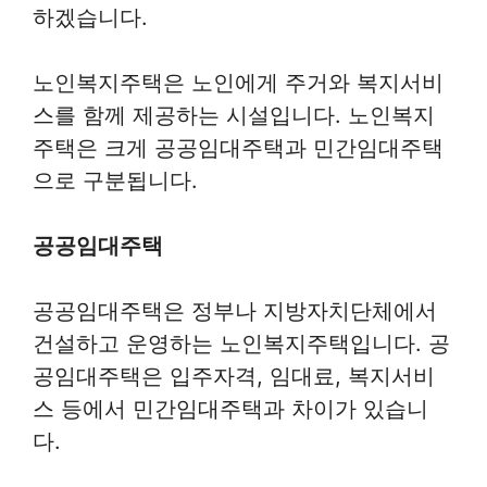
하겠습니다.
노인복지주택은 노인에게 주거와 복지서비
스를 함께 제공하는 시설입니다. 노인복지
주택은 크게 공공임대주택과 민간임대주택
으로 구분됩니다.
공공임대주택
공공임대주택은 정부나 지방자치단체에서
건설하고 운영하는 노인복지주택입니다. 공
공임대주택은 입주자격, 임대료, 복지서비
스 등에서 민간임대주택과 차이가 있습니
다.