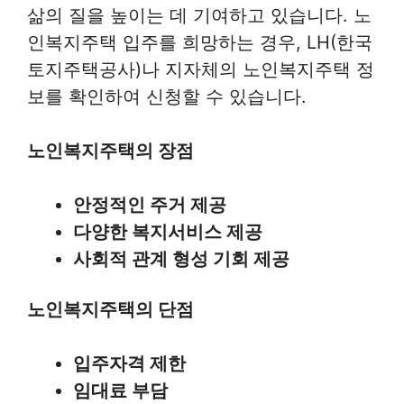
삶의 질을 높이는 데 기여하고 있습니다. 노
인복지주택 입주를 희망하는 경우, LH(한국
토지주택공사)나 지자체의 노인복지주택 정
보를 확인하여 신청할 수 있습니다.
노인복지주택의 장점
안정적인 주거 제공
다양한 복지서비스 제공
사회적 관계 형성 기회 제공
노인복지주택의 단점
입주자격 제한
임대료 부담