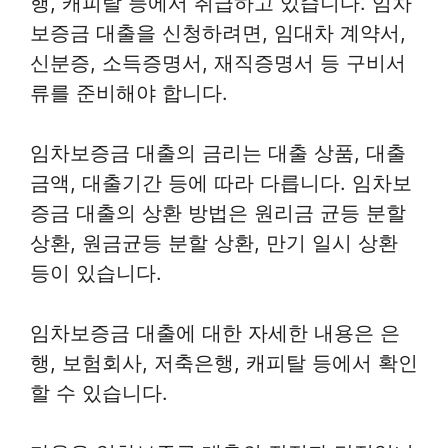
행, 캐피탈 등에서 취급하고 있습니다. 임차
보증금 대출을 신청하려면, 임대차 계약서,
신분증, 소득증명서, 재직증명서 등 구비서
류를 준비해야 합니다.
임차보증금 대출의 금리는 대출 상품, 대출
금액, 대출기간 등에 따라 다릅니다. 임차보
증금 대출의 상환 방법은 원리금 균등 분할
상환, 원금균등 분할 상환, 만기 일시 상환
등이 있습니다.
임차보증금 대출에 대한 자세한 내용은 은
행, 보험회사, 저축은행, 캐피탈 등에서 확인
할 수 있습니다.