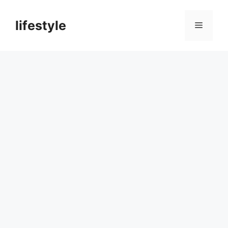
컨
텐
lifestyle
메
츠
로
뉴
건
너
뛰
기