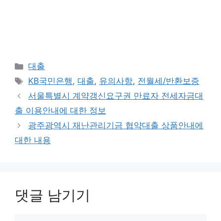
카
대출
테
태
KB국민은행
,
대출
,
유의사항
,
전월세/반환보증
고
그
서울특별시 계약갱신요구권 만료자 전세자금대
리
출 이용안내에 대한 정보
광주광역시 재난관리기금 협약대출 상품안내에
대한 내용
댓글 남기기
댓