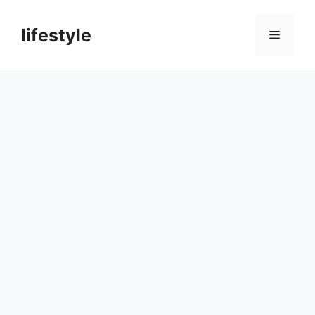
컨
텐
lifestyle
메
츠
로
뉴
건
너
뛰
기