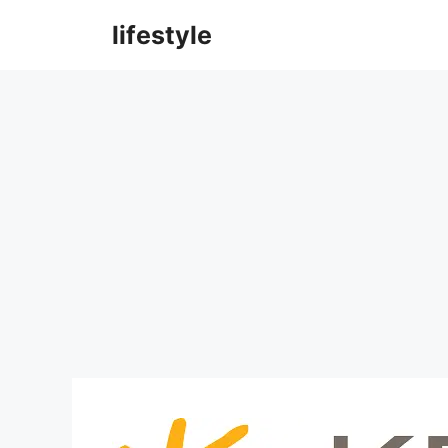
컨
lifestyle
텐
츠
로
건
너
뛰
기