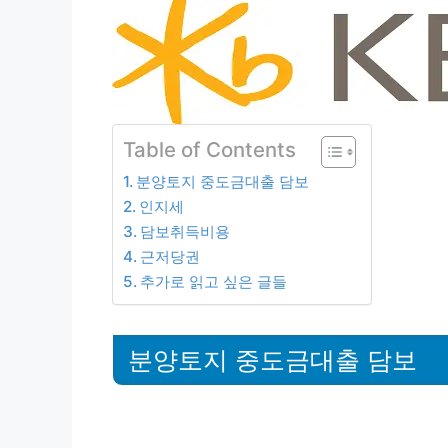
Table of Contents
분양토지 중도금대출 담보
인지세
담보취득비용
근저당권
추가로 읽고 싶은 글들
분양토지 중도금대출 담보