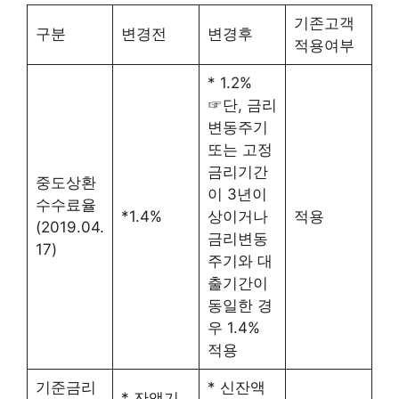
기존고객
구분
변경전
변경후
적용여부
* 1.2%
☞단, 금리
변동주기
또는 고정
금리기간
중도상환
이 3년이
수수료율
*1.4%
상이거나
적용
(2019.04.
금리변동
17)
주기와 대
출기간이
동일한 경
우 1.4%
적용
기준금리
* 신잔액
* 잔액기