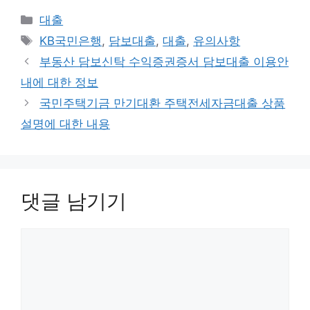
카
대출
테
태
KB국민은행
,
담보대출
,
대출
,
유의사항
고
그
부동산 담보신탁 수익증권증서 담보대출 이용안
리
내에 대한 정보
국민주택기금 만기대환 주택전세자금대출 상품
설명에 대한 내용
댓글 남기기
댓
글