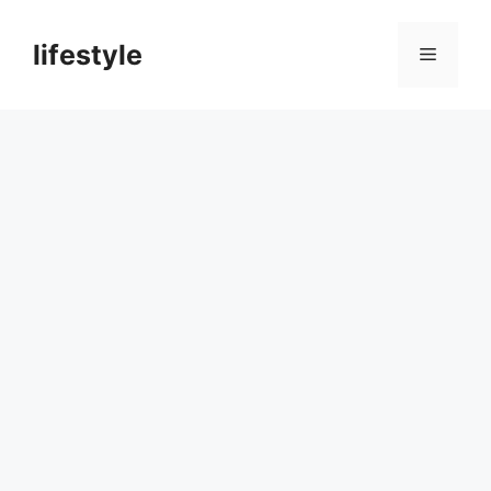
컨
텐
lifestyle
메
츠
로
뉴
건
너
뛰
기