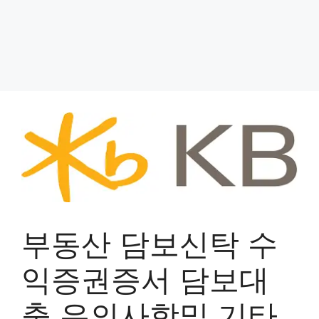
부동산 담보신탁 수
익증권증서 담보대
출 유의사항및 기타