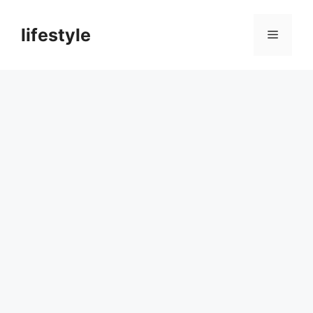
컨
텐
lifestyle
메
츠
로
뉴
건
너
뛰
기