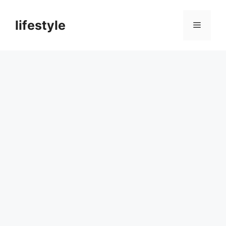
컨
텐
lifestyle
메
츠
로
뉴
건
너
뛰
기