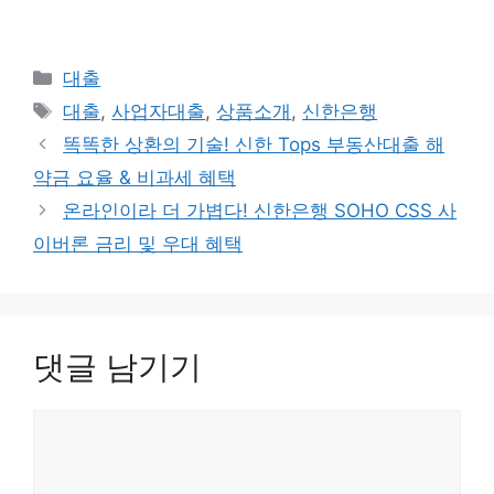
카
대출
테
태
대출
,
사업자대출
,
상품소개
,
신한은행
고
그
똑똑한 상환의 기술! 신한 Tops 부동산대출 해
리
약금 요율 & 비과세 혜택
온라인이라 더 가볍다! 신한은행 SOHO CSS 사
이버론 금리 및 우대 혜택
댓글 남기기
댓
글