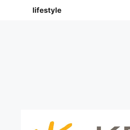
컨
lifestyle
텐
츠
로
건
너
뛰
기