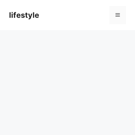
컨
텐
lifestyle
메
츠
로
뉴
건
너
뛰
기