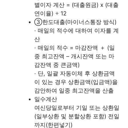
별이자 계산 = (대출원금) x (대출
연이율) ÷ 12
③한도대출(마이너스통장 방식)
· 매일의 적수에 대하여 이자를 계
산
· 매일의 적수 = 마감잔액 ＋ (일
중 최고잔액 – 개시잔액 또는 마
감잔액 중 큰금액)
· 단, 일괄 자동이체 후 상환금액
이 있는 경우 상환금액(입금액)을
감안하여 일중 최고잔액을 산출
일수계산
여신당일로부터 기일 또는 상환일
(일부상환 및 분할상환 포함) 전일
까지(한편넣기)