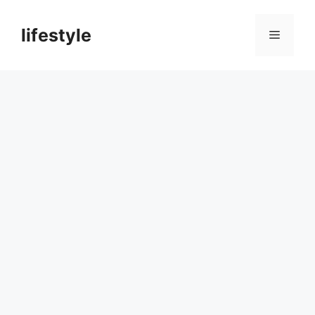
컨
텐
lifestyle
메
츠
로
뉴
건
너
뛰
기