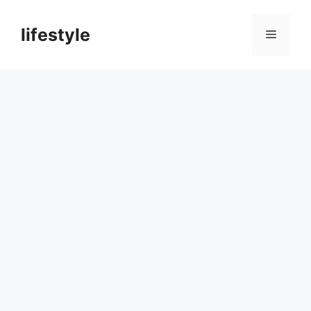
컨
텐
lifestyle
메
츠
로
뉴
건
너
뛰
기