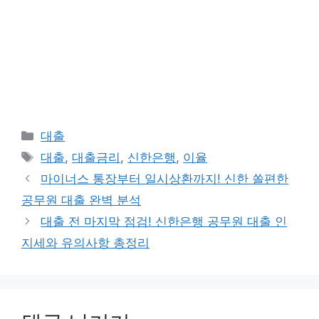
카
대출
테
태
대출
,
대출금리
,
신한은행
,
이율
고
그
마이너스 통장부터 일시상환까지! 신한 쏠편한
리
공무원 대출 완벽 분석
대출 전 마지막 점검! 신한은행 공무원 대출 인
지세와 유의사항 총정리