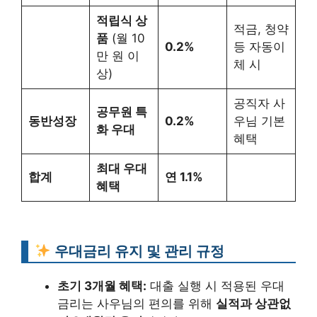
적립식 상
적금, 청약
품
(월 10
0.2%
등 자동이
만 원 이
체 시
상)
공직자 사
공무원 특
동반성장
0.2%
우님 기본
화 우대
혜택
최대 우대
합계
연 1.1%
혜택
우대금리 유지 및 관리 규정
초기 3개월 혜택:
대출 실행 시 적용된 우대
금리는 사우님의 편의를 위해
실적과 상관없