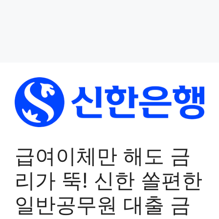
급여이체만 해도 금
리가 뚝! 신한 쏠편한
일반공무원 대출 금