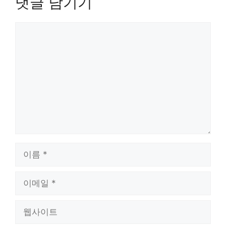
댓글 남기기
댓
글
이
름
이
메
일
웹
사