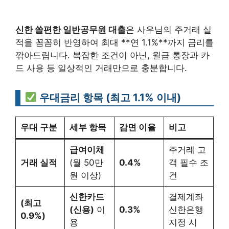
신한 쏠편한 일반공무원 대출
은 사우님의 주거래 실
적을 꼼꼼히 반영하여 최대 **연 1.1%**까지 금리를
깎아드립니다. 복잡한 조건이 아닌, 월급 통장과 카
드 사용 등 일상적인 거래만으로 충분합니다.
우대금리 항목 (최고 1.1% 이내)
우대 구분
세부 항목
감면 이율
비고
급여이체
주거래 고
거래 실적
(월 50만
0.4%
객 필수 조
원 이상)
건
신한카드
결제계좌
(최고
(신용)
이
0.3%
신한은행
0.9%)
용
지정 시