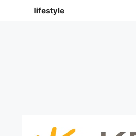
컨
lifestyle
텐
츠
로
건
너
뛰
기