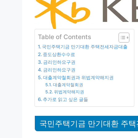
Table of Contents
국민주택기금 만기대환 주택전세자금대출
중도상환수수료
금리인하요구권
금리인하요구권
대출계약철회권과 위법계약해지권
대출계약철회권
위법계약해지권
추가로 읽고 싶은 글들
국민주택기금 만기대환 주