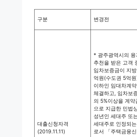
구분
변경전
* 광주광역시의 융
추천을 받은 고객 
임차보증금이 지방
억원(수도권 5억원
이하인 임대차계약
체결하고, 임차보
의 5%이상을 계약
으로 지급한 민법
성년인 세대주 또
대출신청자격
세대주로 인정되는
(2019.11.11)
로서 「주택금융신