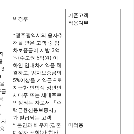
기존고객
변경후
적용여부
*광주광역시의 융자추
천을 받은 고객 중 임
차보증금이 지방 3억
자
원(수도권 5억원) 이
중
하인 임대차계약을 체
 3
결하고, 임차보증금의
)
5%이상을 계약금으로
을
지급한 민법상 성년인
증금
세대주 또는 세대주로
금
인정되는 자로서 「주
상
택금융신용보증서」
는
가 발급되는 고객
 자
* 본인과 배우자(결혼
미적용
용
예정자 포함)가 합산