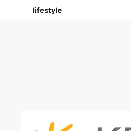
컨
lifestyle
텐
츠
로
건
너
뛰
기