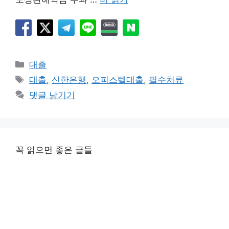
카
대출
테
태
대출
,
신한은행
,
오피스텔대출
,
필수처류
고
그
댓글 남기기
리
꼭 읽으면 좋은 글들