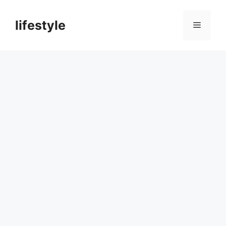
컨
텐
lifestyle
메
츠
로
뉴
건
너
뛰
기