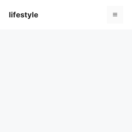
컨
텐
lifestyle
메
츠
로
뉴
건
너
뛰
기