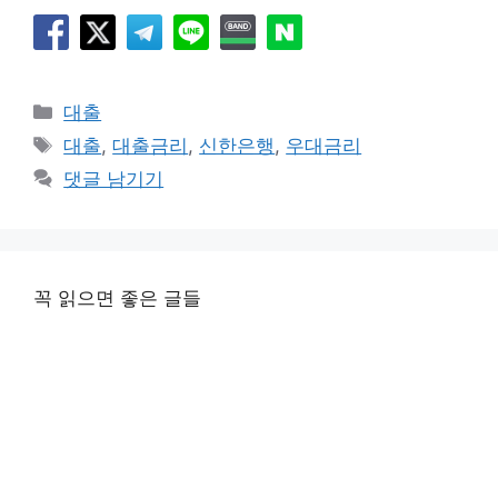
카
대출
테
태
대출
,
대출금리
,
신한은행
,
우대금리
고
그
댓글 남기기
리
꼭 읽으면 좋은 글들