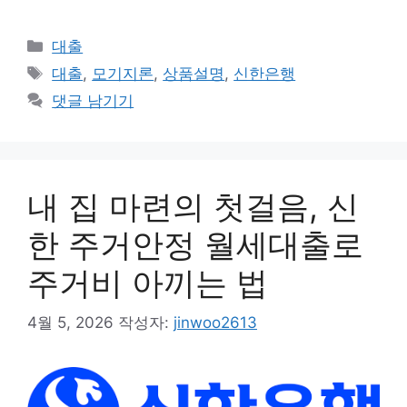
카
대출
테
태
대출
,
모기지론
,
상품설명
,
신한은행
고
그
댓글 남기기
리
내 집 마련의 첫걸음, 신
한 주거안정 월세대출로
주거비 아끼는 법
4월 5, 2026
작성자:
jinwoo2613