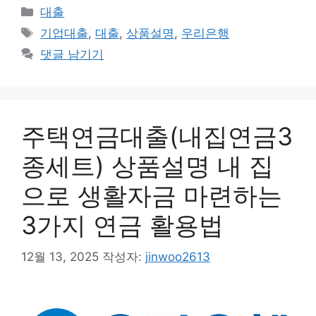
카
대출
테
태
기업대출
,
대출
,
상품설명
,
우리은행
고
그
댓글 남기기
리
주택연금대출(내집연금3
종세트) 상품설명 내 집
으로 생활자금 마련하는
3가지 연금 활용법
12월 13, 2025
작성자:
jinwoo2613