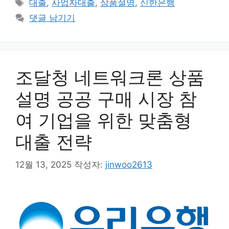
태
대출
,
사업자대출
,
상품설명
,
신한은행
고
그
댓글 남기기
리
조달청 네트워크론 상품
설명 공공 구매 시장 참
여 기업을 위한 맞춤형
대출 전략
12월 13, 2025
작성자:
jinwoo2613