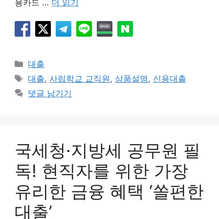
용카드 …
더 읽기
카
대출
테
태
대출
,
사립학교 교직원
,
상품설명
,
신용대출
고
그
댓글 남기기
리
국세청·지방세 공무원 필
독! 현직자를 위한 가장
유리한 금융 혜택 ‘쏠편한
대출’