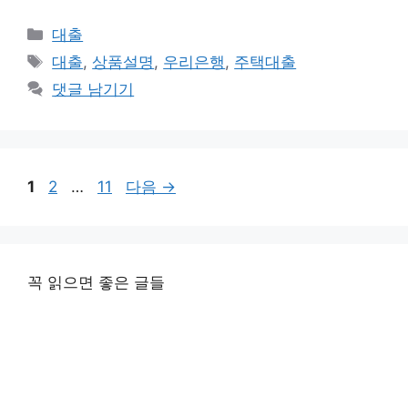
카
대출
테
태
대출
,
상품설명
,
우리은행
,
주택대출
고
그
댓글 남기기
리
페
페
페
1
2
…
11
다음
→
이
이
이
지
지
지
꼭 읽으면 좋은 글들