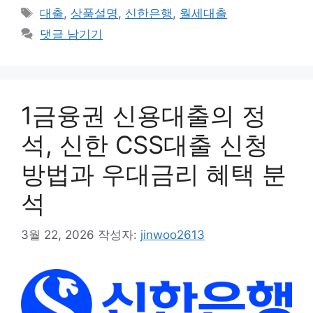
테
태
대출
,
상품설명
,
신한은행
,
월세대출
고
그
댓글 남기기
리
1금융권 신용대출의 정
석, 신한 CSS대출 신청
방법과 우대금리 혜택 분
석
3월 22, 2026
작성자:
jinwoo2613