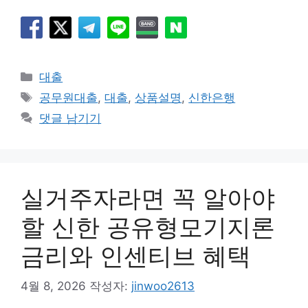
카
대출
테
태
공무원대출
,
대출
,
상품설명
,
신한은행
고
그
댓글 남기기
리
실거주자라면 꼭 알아야
할 신한 공유형모기지론
금리와 인센티브 혜택
4월 8, 2026
작성자:
jinwoo2613