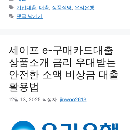
테
태
기업대출
,
대출
,
상품설명
,
우리은행
고
그
댓글 남기기
리
세이프 e-구매카드대출
상품소개 금리 우대받는
안전한 소액 비상금 대출
활용법
12월 13, 2025
작성자:
jinwoo2613