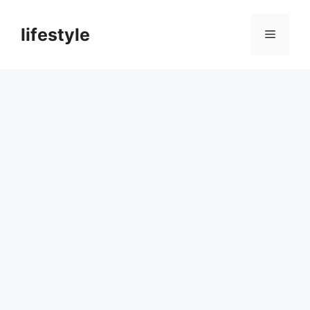
컨
텐
lifestyle
메
츠
로
뉴
건
너
뛰
기