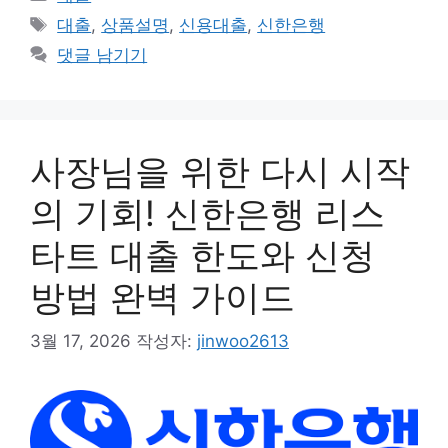
테
태
대출
,
상품설명
,
신용대출
,
신한은행
고
그
댓글 남기기
리
사장님을 위한 다시 시작
의 기회! 신한은행 리스
타트 대출 한도와 신청
방법 완벽 가이드
3월 17, 2026
작성자:
jinwoo2613