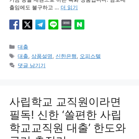
출임에도 불구하고 …
더 읽기
카
대출
테
태
대출
,
상품설명
,
신한은행
,
오피스텔
고
그
댓글 남기기
리
사립학교 교직원이라면
필독! 신한 ‘쏠편한 사립
학교교직원 대출’ 한도와