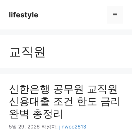
컨
텐
lifestyle
메
츠
로
뉴
건
너
교직원
뛰
기
신한은행 공무원 교직원
신용대출 조건 한도 금리
완벽 총정리
5월 29, 2026
작성자:
jinwoo2613