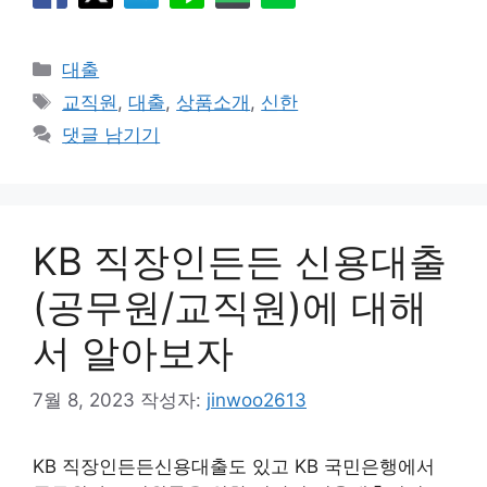
카
대출
테
태
교직원
,
대출
,
상품소개
,
신한
고
그
댓글 남기기
리
KB 직장인든든 신용대출
(공무원/교직원)에 대해
서 알아보자
7월 8, 2023
작성자:
jinwoo2613
KB 직장인든든신용대출도 있고 KB 국민은행에서